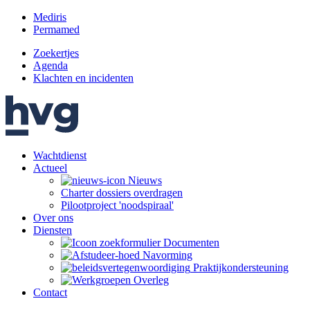
Mediris
Permamed
Zoekertjes
Agenda
Klachten en incidenten
Wachtdienst
Actueel
Nieuws
Charter dossiers overdragen
Pilootproject 'noodspiraal'
Over ons
Diensten
Documenten
Navorming
Praktijk­ondersteuning
Overleg
Contact