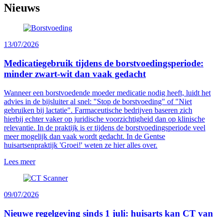
Nieuws
13/07/2026
Medicatiegebruik tijdens de borstvoedingsperiode:
minder zwart-wit dan vaak gedacht
Wanneer een borstvoedende moeder medicatie nodig heeft, luidt het
advies in de bijsluiter al snel: "Stop de borstvoeding" of "Niet
gebruiken bij lactatie". Farmaceutische bedrijven baseren zich
hierbij echter vaker op juridische voorzichtigheid dan op klinische
relevantie. In de praktijk is er tijdens de borstvoedingsperiode veel
meer mogelijk dan vaak wordt gedacht. In de Gentse
huisartsenpraktijk 'Groei!' weten ze hier alles over.
Lees meer
09/07/2026
Nieuwe regelgeving sinds 1 juli: huisarts kan CT van