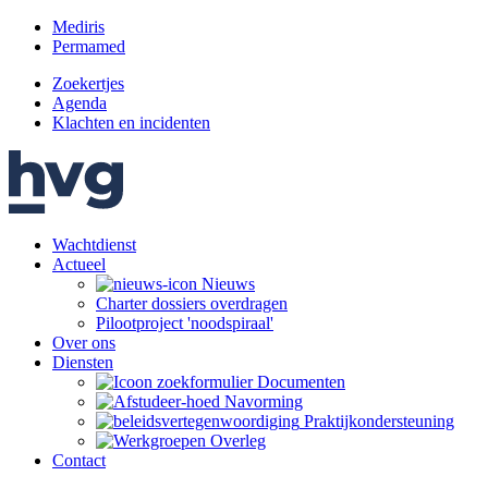
Mediris
Permamed
Zoekertjes
Agenda
Klachten en incidenten
Wachtdienst
Actueel
Nieuws
Charter dossiers overdragen
Pilootproject 'noodspiraal'
Over ons
Diensten
Documenten
Navorming
Praktijk­ondersteuning
Overleg
Contact