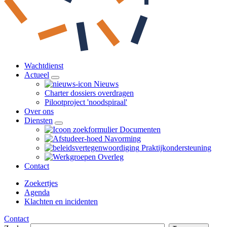
Wachtdienst
Actueel
Nieuws
Charter dossiers overdragen
Pilootproject 'noodspiraal'
Over ons
Diensten
Documenten
Navorming
Praktijk­ondersteuning
Overleg
Contact
Zoekertjes
Agenda
Klachten en incidenten
Contact