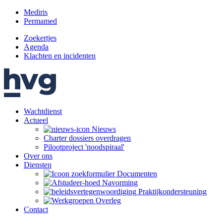
Mediris
Permamed
Zoekertjes
Agenda
Klachten en incidenten
Wachtdienst
Actueel
Nieuws
Charter dossiers overdragen
Pilootproject 'noodspiraal'
Over ons
Diensten
Documenten
Navorming
Praktijk­ondersteuning
Overleg
Contact