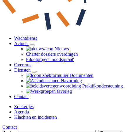
Wachtdienst
Actueel
Nieuws
Charter dossiers overdragen
Pilootproject 'noodspiraal'
Over ons
Diensten
Documenten
Navorming
Praktijk­ondersteuning
Overleg
Contact
Zoekertjes
Agenda
Klachten en incidenten
Contact